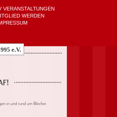
V VERANSTALTUNGEN
ITGLIED WERDEN
MPRESSUM
995 e.V.
AF!
ngen in und rund um Blecher.