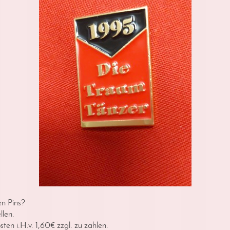
en Pins?
llen.
ten i.H.v. 1,60€ zzgl. zu zahlen.