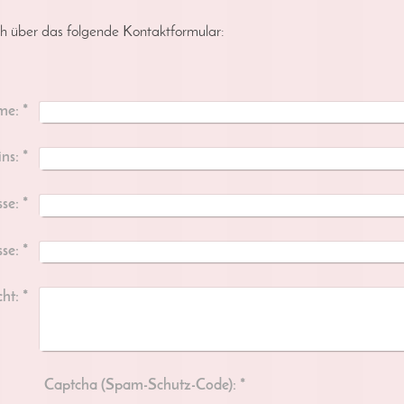
h über das folgende Kontaktformular:
me:
*
ins:
*
se:
*
se:
*
ht:
*
Captcha (Spam-Schutz-Code): *